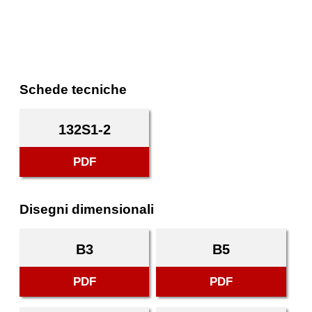
Schede tecniche
132S1-2
PDF
Disegni dimensionali
B3
B5
PDF
PDF