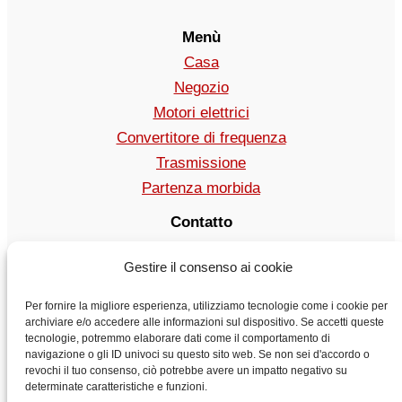
Menù
Casa
Negozio
Motori elettrici
Convertitore di frequenza
Trasmissione
Partenza morbida
Contatto
vendita@vyboelectric.it
Gestire il consenso ai cookie
+49 15123569470
Condizioni generali di contratto
Per fornire la migliore esperienza, utilizziamo tecnologie come i cookie per
Politica sulla riservatezza
archiviare e/o accedere alle informazioni sul dispositivo. Se accetti queste
tecnologie, potremmo elaborare dati come il comportamento di
Trasporto
navigazione o gli ID univoci su questo sito web. Se non sei d'accordo o
Contatto
revochi il tuo consenso, ciò potrebbe avere un impatto negativo su
determinate caratteristiche e funzioni.