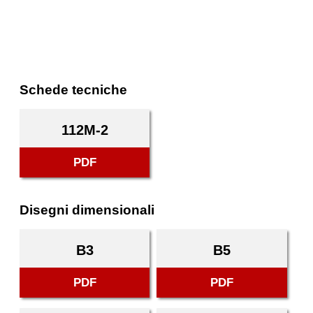
Schede tecniche
112M-2
PDF
Disegni dimensionali
B3
B5
PDF
PDF