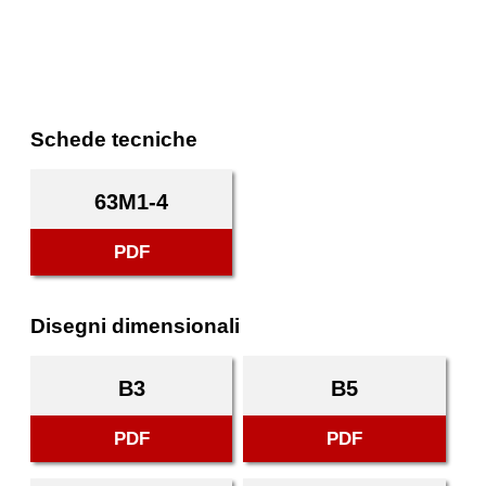
Schede tecniche
63M1-4
PDF
Disegni dimensionali
B3
B5
PDF
PDF