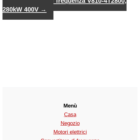
Convertitore di frequenza V810-4T2800,
280kW 400V
→
Menù
Casa
Negozio
Motori elettrici