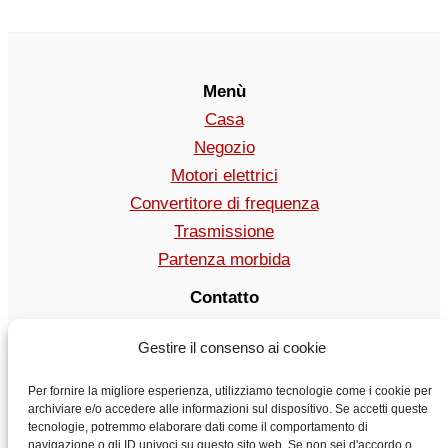
Menù
Casa
Negozio
Motori elettrici
Convertitore di frequenza
Trasmissione
Partenza morbida
Contatto
vendita@vyboelectric.it
Gestire il consenso ai cookie
+49 15123569470
Condizioni generali di contratto
Per fornire la migliore esperienza, utilizziamo tecnologie come i cookie per
Politica sulla riservatezza
archiviare e/o accedere alle informazioni sul dispositivo. Se accetti queste
tecnologie, potremmo elaborare dati come il comportamento di
Trasporto
navigazione o gli ID univoci su questo sito web. Se non sei d'accordo o