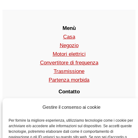
Menù
Casa
Negozio
Motori elettrici
Convertitore di frequenza
Trasmissione
Partenza morbida
Contatto
vendita@vyboelectric.it
Gestire il consenso ai cookie
+49 15123569470
Condizioni generali di contratto
Per fornire la migliore esperienza, utilizziamo tecnologie come i cookie per
Politica sulla riservatezza
archiviare e/o accedere alle informazioni sul dispositivo. Se accetti queste
tecnologie, potremmo elaborare dati come il comportamento di
Trasporto
navigazione o gli ID univoci su questo sito web. Se non sei d'accordo o