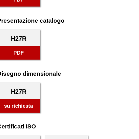
Presentazione catalogo
H27R
PDF
Disegno dimensionale
H27R
su richiesta
ertificati ISO