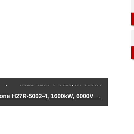
tensione H27R-4504-4, 1250kW, 6000V
nsione H27R-5002-4, 1600kW, 6000V
→