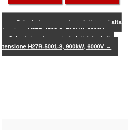
←
Scheda tecnica motori elettrici ad alta
tensione H27R-4503-8, 710kW, 6000V
Scheda tecnica motori elettrici ad alta
tensione H27R-5001-8, 900kW, 6000V
→