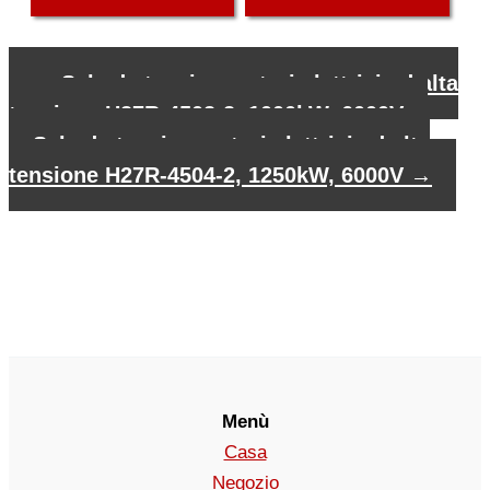
←
Scheda tecnica motori elettrici ad alta
tensione H27R-4502-2, 1000kW, 6000V
Scheda tecnica motori elettrici ad alta
tensione H27R-4504-2, 1250kW, 6000V
→
Menù
Casa
Negozio