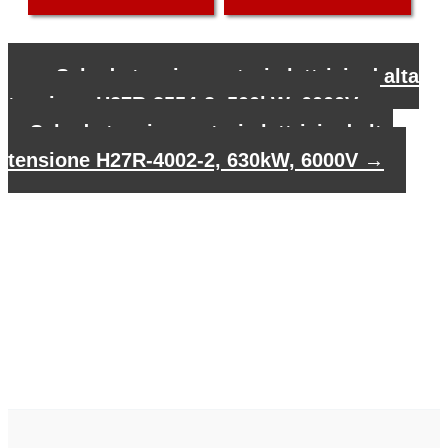
←
Scheda tecnica motori elettrici ad alta
tensione H27R-3554-2, 500kW, 6000V
Scheda tecnica motori elettrici ad alta
tensione H27R-4002-2, 630kW, 6000V
→