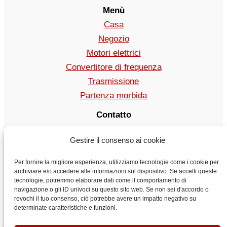
Menù
Casa
Negozio
Motori elettrici
Convertitore di frequenza
Trasmissione
Partenza morbida
Contatto
vendita@vyboelectric.it
Gestire il consenso ai cookie
+49 15123569470
Condizioni generali di contratto
Per fornire la migliore esperienza, utilizziamo tecnologie come i cookie per
Politica sulla riservatezza
archiviare e/o accedere alle informazioni sul dispositivo. Se accetti queste
tecnologie, potremmo elaborare dati come il comportamento di
Trasporto
navigazione o gli ID univoci su questo sito web. Se non sei d'accordo o
Contatto
revochi il tuo consenso, ciò potrebbe avere un impatto negativo su
determinate caratteristiche e funzioni.