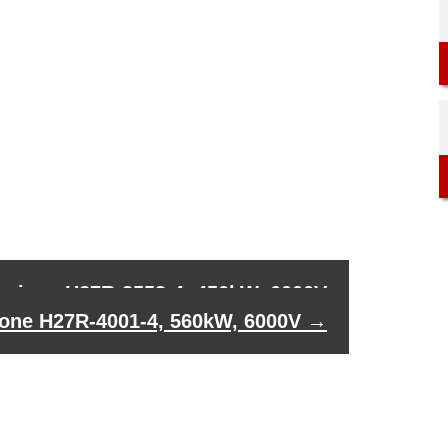
tensione H27R-3553-4, 450kW, 6000V
nsione H27R-4001-4, 560kW, 6000V
→