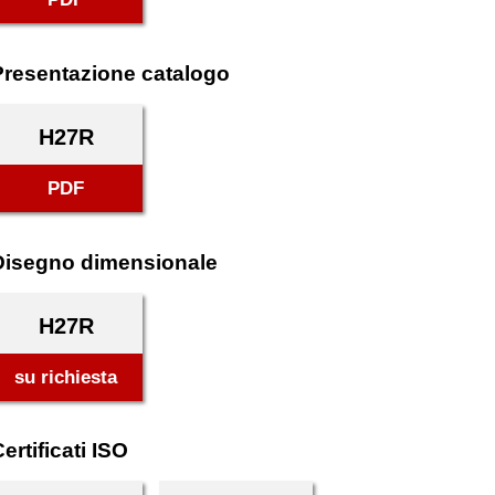
Presentazione catalogo
H27R
PDF
Disegno dimensionale
H27R
su richiesta
ertificati ISO