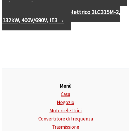
90kW, 400V/690V, IE3
Scheda tecnica motore elettrico 3LC315M-2,
132kW, 400V/690V, IE3
→
Menù
Casa
Negozio
Motori elettrici
Convertitore di frequenza
Trasmissione