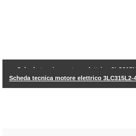
←
Scheda tecnica motore elettrico 3LC315M
Scheda tecnica motore elettrico 3LC315L2-