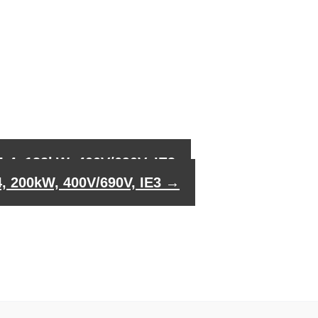
-4, 132kW, 400V/690V, IE3
4, 200kW, 400V/690V, IE3
→