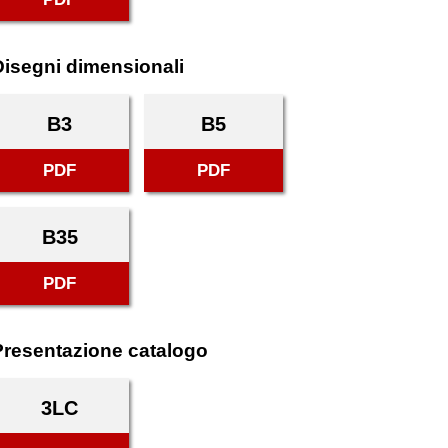
Disegni dimensionali
B3
B5
PDF
PDF
B35
PDF
Presentazione catalogo
3LC