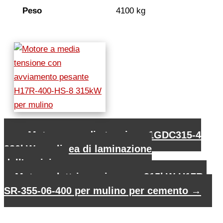
Peso
4100 kg
←
Motore a media tensione 1GDC315-4
280kW per linea di laminazione
dell'acciaio
Motore elettrico asincrono 315kW H17R-
SR-355-06-400 per mulino per cemento
→