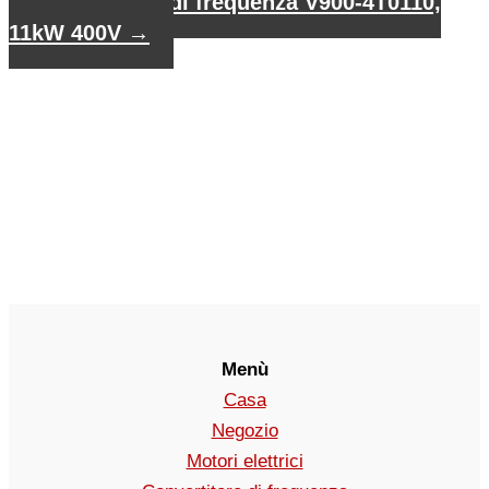
Convertitore di frequenza V900-4T0110,
11kW 400V
→
Menù
Casa
Negozio
Motori elettrici