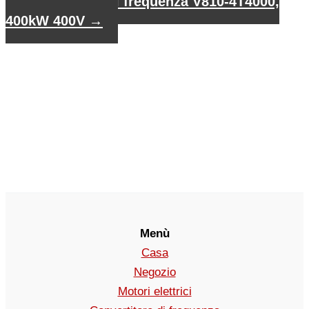
Convertitore di frequenza V810-4T4000,
400kW 400V
→
Menù
Casa
Negozio
Motori elettrici