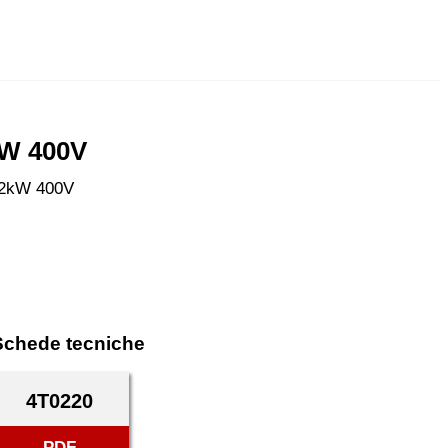
kW 400V
 22kW 400V
Schede tecniche
4T0220
PDF