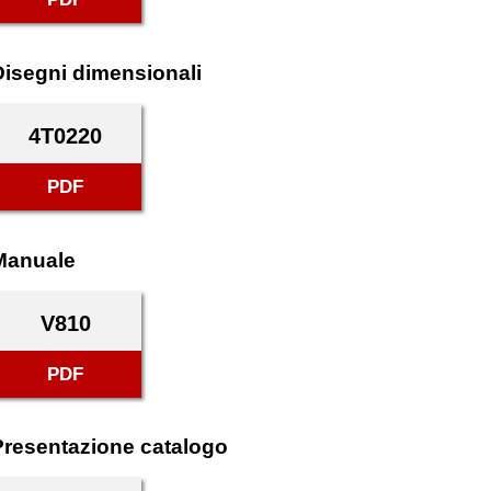
Disegni dimensionali
4T0220
PDF
Manuale
V810
PDF
Presentazione catalogo