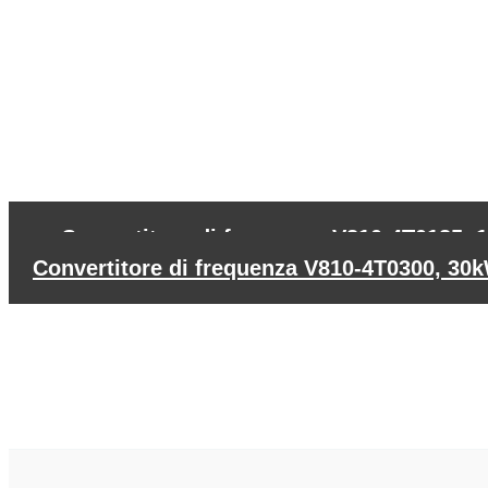
←
Convertitore di frequenza V810-4T0185, 
Convertitore di frequenza V810-4T0300, 3