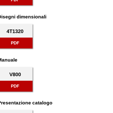
Disegni dimensionali
4T1320
PDF
Manuale
V800
PDF
Presentazione catalogo