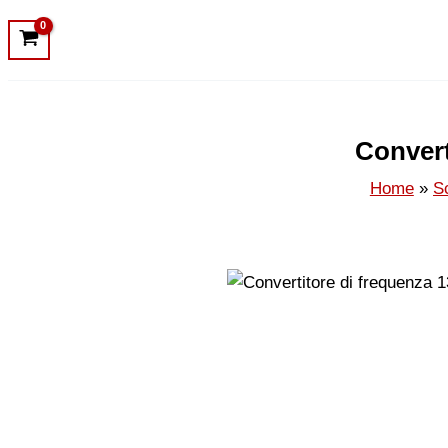
Convert
Home
S