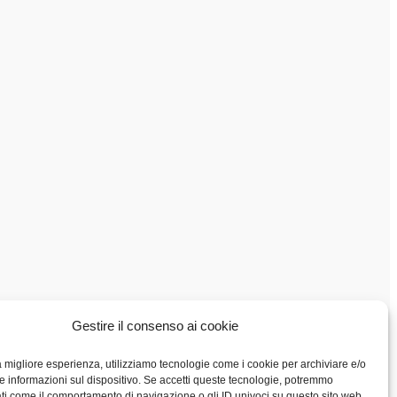
Gestire il consenso ai cookie
la migliore esperienza, utilizziamo tecnologie come i cookie per archiviare e/o
e informazioni sul dispositivo. Se accetti queste tecnologie, potremmo
ti come il comportamento di navigazione o gli ID univoci su questo sito web.