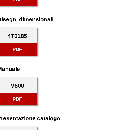
Disegni dimensionali
4T0185
PDF
Manuale
V800
PDF
Presentazione catalogo