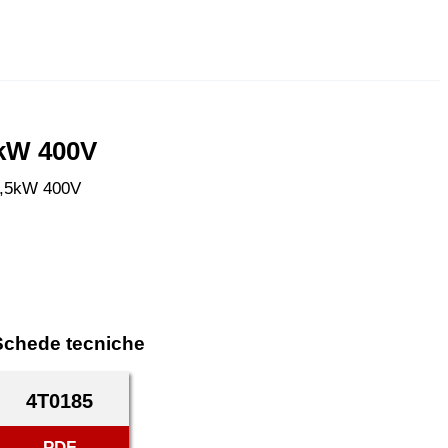
5kW 400V
18,5kW 400V
Schede tecniche
4T0185
PDF