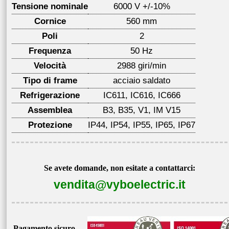
Tensione nominale
6000 V +/-10%
Cornice
560 mm
Poli
2
Frequenza
50 Hz
Velocità
2988 giri/min
Tipo di frame
acciaio saldato
Refrigerazione
IC611, IC616, IC666
Assemblea
B3, B35, V1, IM V15
Protezione
IP44, IP54, IP55, IP65, IP67
Se avete domande, non esitate a contattarci:
vendita@vyboelectric.it
Pagamento sicuro