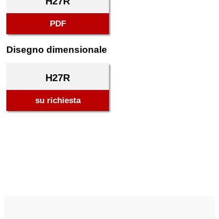
H27R
PDF
Disegno dimensionale
H27R
su richiesta