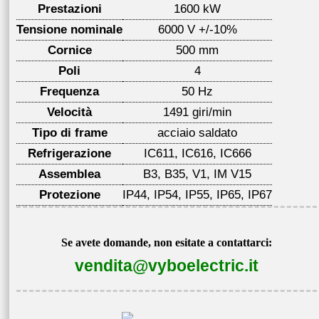
Prestazioni
1600 kW
Tensione nominale
6000 V +/-10%
Cornice
500 mm
Poli
4
Frequenza
50 Hz
Velocità
1491 giri/min
Tipo di frame
acciaio saldato
Refrigerazione
IC611, IC616, IC666
Assemblea
B3, B35, V1, IM V15
Protezione
IP44, IP54, IP55, IP65, IP67
Se avete domande, non esitate a contattarci:
vendita@vyboelectric.it