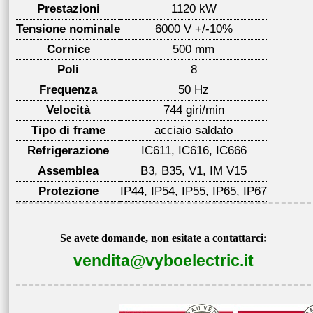
Prestazioni
1120 kW
Tensione nominale
6000 V +/-10%
Cornice
500 mm
Poli
8
Frequenza
50 Hz
Velocità
744 giri/min
Tipo di frame
acciaio saldato
Refrigerazione
IC611, IC616, IC666
Assemblea
B3, B35, V1, IM V15
Protezione
IP44, IP54, IP55, IP65, IP67
Se avete domande, non esitate a contattarci:
vendita@vyboelectric.it