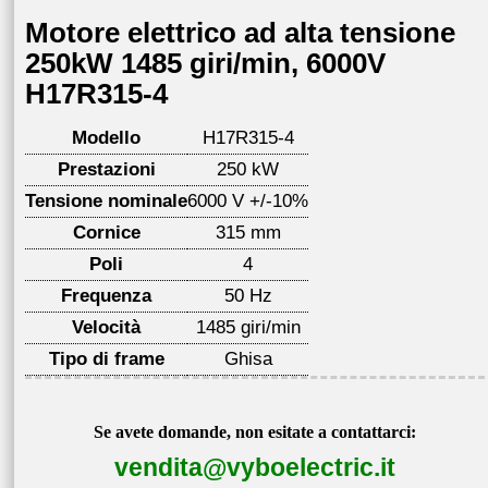
Motore elettrico ad alta tensione
250kW 1485 giri/min, 6000V
H17R315-4
Modello
H17R315-4
Prestazioni
250 kW
Tensione nominale
6000 V +/-10%
Cornice
315 mm
Poli
4
Frequenza
50 Hz
Velocità
1485 giri/min
Tipo di frame
Ghisa
Se avete domande, non esitate a contattarci:
vendita@vyboelectric.it