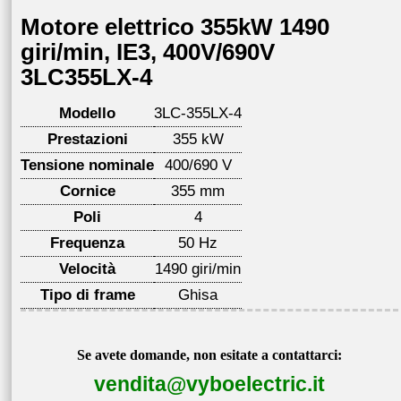
Motore elettrico 355kW 1490
giri/min, IE3, 400V/690V
3LC355LX-4
Modello
3LC-355LX-4
Prestazioni
355 kW
Tensione nominale
400/690 V
Cornice
355 mm
Poli
4
Frequenza
50 Hz
Velocità
1490 giri/min
Tipo di frame
Ghisa
Se avete domande, non esitate a contattarci:
vendita@vyboelectric.it