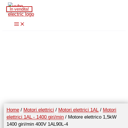
Vai
In vendita!
al
contenuto
Home
/
Motori elettrici
/
Motori elettrici 1AL
/
Motori
elettrici 1AL - 1400 giri/min
/ Motore elettrico 1,5kW
1400 giri/min 400V 1AL90L-4