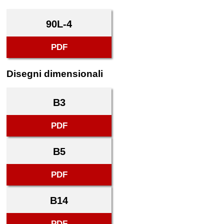
90L-4
PDF
Disegni dimensionali
B3
PDF
B5
PDF
B14
PDF