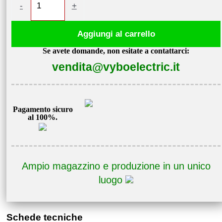
-
+
elettrico
1,5kW
Aggiungi al carrello
1400
Se avete domande, non esitate a contattarci:
giri/min
vendita@vyboelectric.it
400V
1AL90L-
4
quantità
Pagamento sicuro
al 100%.
Ampio magazzino e produzione in un unico
luogo
Schede tecniche