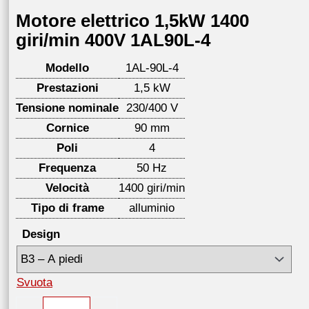
Motore elettrico 1,5kW 1400
giri/min 400V 1AL90L-4
Modello
1AL-90L-4
Prestazioni
1,5 kW
Tensione nominale
230/400 V
Cornice
90 mm
Poli
4
Frequenza
50 Hz
Velocità
1400 giri/min
Tipo di frame
alluminio
Design
Svuota
Motore