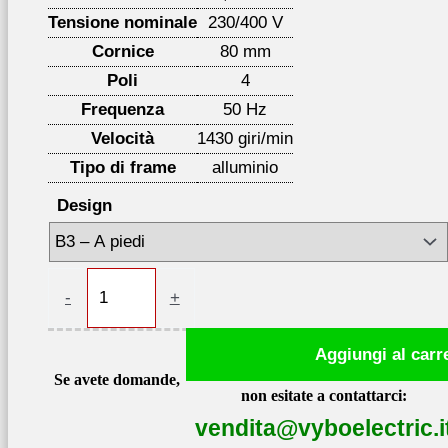
Tensione nominale
230/400 V
Cornice
80 mm
Poli
4
Frequenza
50 Hz
Velocità
1430 giri/min
Tipo di frame
alluminio
Design
Motore
-
+
elettrico
0,75kW
Aggiungi al carr
1430
Se avete domande,
giri/min,
non esitate a contattarci:
IE3,
vendita@vyboelectric.i