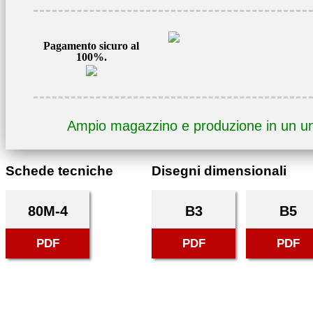
400V
3AL80M-
4
Pagamento sicuro al
100%.
quantità
Ampio magazzino e produzione in un u
Schede tecniche
Disegni dimensionali
80M-4
B3
B5
PDF
PDF
PDF