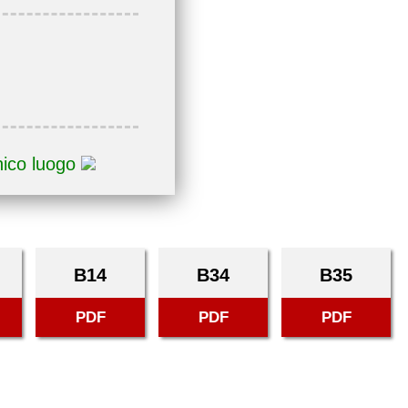
nico luogo
B14
B34
B35
PDF
PDF
PDF