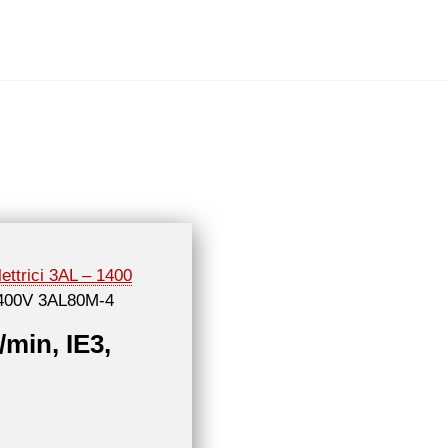
lettrici 3AL – 1400
, 400V 3AL80M-4
/min, IE3,