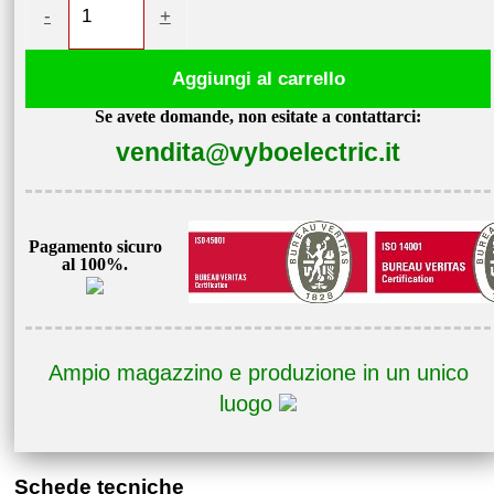
-
+
di
frequenza
Aggiungi al carrello
7,5kW
Se avete domande, non esitate a contattarci:
400V
vendita@vyboelectric.it
V800-
4T0075
quantità
Pagamento sicuro
al 100%.
Ampio magazzino e produzione in un unico
luogo
Schede tecniche