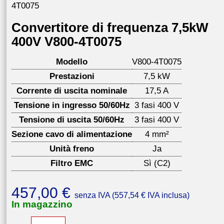
4T0075
Convertitore di frequenza 7,5kW
400V V800-4T0075
Modello
V800-4T0075
Prestazioni
7,5 kW
Corrente di uscita nominale
17,5 A
Tensione in ingresso 50/60Hz
3 fasi 400 V
Tensione di uscita 50/60Hz
3 fasi 400 V
Sezione cavo di alimentazione
4 mm²
Unità freno
Ja
Filtro EMC
Sì (C2)
457,00
€
senza IVA (
557,54
€
IVA inclusa)
In magazzino
Convertitore