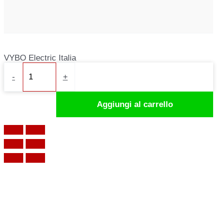
VYBO Electric Italia
Convertitore
-
+
di
frequenza
Aggiungi al carrello
7,5kW
400V
V800-
4T0075
quantità