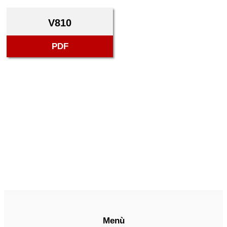
V810
PDF
Menù