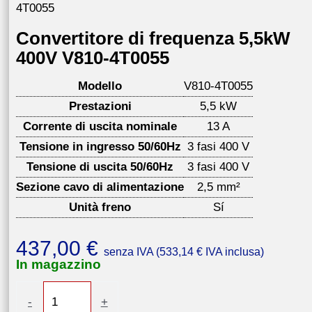
4T0055
Convertitore di frequenza 5,5kW
400V V810-4T0055
Modello
V810-4T0055
Prestazioni
5,5 kW
Corrente di uscita nominale
13 A
Tensione in ingresso 50/60Hz
3 fasi 400 V
Tensione di uscita 50/60Hz
3 fasi 400 V
Sezione cavo di alimentazione
2,5 mm²
Unità freno
Sí
437,00
€
senza IVA (
533,14
€
IVA inclusa)
In magazzino
Convertitore
-
+
di