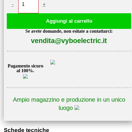
-
+
di
frequenza
Aggiungi al carrello
5,5kW
Se avete domande, non esitate a contattarci:
400V
vendita@vyboelectric.it
V800-
4T0055
quantità
Pagamento sicuro
al 100%.
Ampio magazzino e produzione in un unico
luogo
Schede tecniche