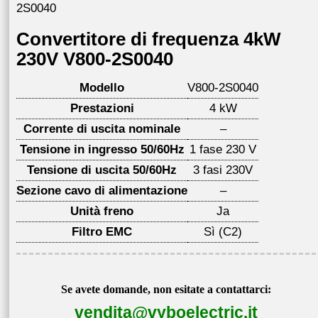
2S0040
Convertitore di frequenza 4kW
230V V800-2S0040
Modello
V800-2S0040
Prestazioni
4 kW
Corrente di uscita nominale
–
Tensione in ingresso 50/60Hz
1 fase 230 V
Tensione di uscita 50/60Hz
3 fasi 230V
Sezione cavo di alimentazione
–
Unità freno
Ja
Filtro EMC
Sì (C2)
Se avete domande, non esitate a contattarci:
vendita@vyboelectric.it