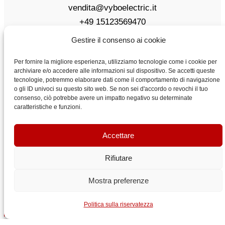
vendita@vyboelectric.it
+49 15123569470
Condizioni generali di contratto
Gestire il consenso ai cookie
Politica sulla riservatezza
Per fornire la migliore esperienza, utilizziamo tecnologie come i cookie per
Trasporto
archiviare e/o accedere alle informazioni sul dispositivo. Se accetti queste
Contatto
tecnologie, potremmo elaborare dati come il comportamento di navigazione
o gli ID univoci su questo sito web. Se non sei d'accordo o revochi il tuo
consenso, ciò potrebbe avere un impatto negativo su determinate
caratteristiche e funzioni.
Accettare
Rifiutare
VYBO Electric Italia
Mostra preferenze
Politica sulla riservatezza