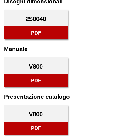
Disegni dimensionali
2S0040
PDF
Manuale
V800
PDF
Presentazione catalogo
V800
PDF