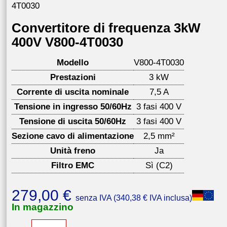
4T0030
Convertitore di frequenza 3kW
400V V800-4T0030
Modello
V800-4T0030
Prestazioni
3 kW
Corrente di uscita nominale
7,5 A
Tensione in ingresso 50/60Hz
3 fasi 400 V
Tensione di uscita 50/60Hz
3 fasi 400 V
Sezione cavo di alimentazione
2,5 mm²
Unità freno
Ja
Filtro EMC
Sì (C2)
279,00
€
senza IVA (
340,38
€
IVA inclusa)
In magazzino
Convertitore