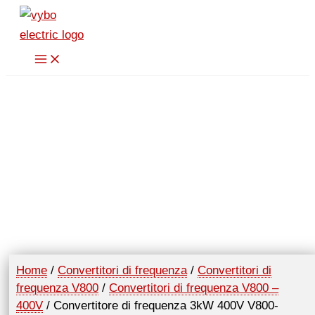
Vai
3kW
al
400V
contenuto
V800-
4T0030
quantità
Home
/
Convertitori di frequenza
/
Convertitori di
frequenza V800
/
Convertitori di frequenza V800 –
400V
/ Convertitore di frequenza 3kW 400V V800-