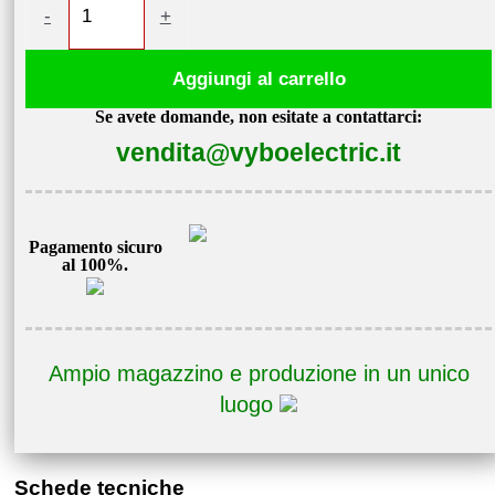
-
+
di
frequenza
Aggiungi al carrello
3kW
Se avete domande, non esitate a contattarci:
400V
vendita@vyboelectric.it
V800-
4T0030
quantità
Pagamento sicuro
al 100%.
Ampio magazzino e produzione in un unico
luogo
Schede tecniche