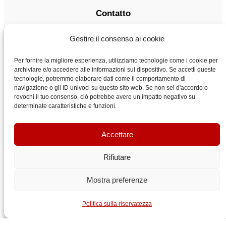
Contatto
vendita@vyboelectric.it
Gestire il consenso ai cookie
+49 15123569470
Condizioni generali di contratto
Per fornire la migliore esperienza, utilizziamo tecnologie come i cookie per
Politica sulla riservatezza
archiviare e/o accedere alle informazioni sul dispositivo. Se accetti queste
tecnologie, potremmo elaborare dati come il comportamento di
Trasporto
navigazione o gli ID univoci su questo sito web. Se non sei d'accordo o
Contatto
revochi il tuo consenso, ciò potrebbe avere un impatto negativo su
determinate caratteristiche e funzioni.
Accettare
Rifiutare
Mostra preferenze
VYBO Electric Italia
Politica sulla riservatezza