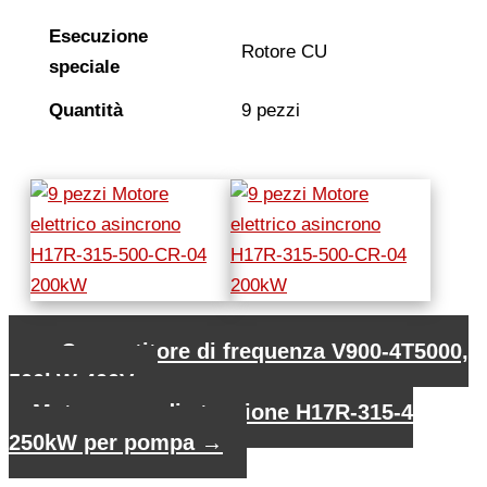
Esecuzione
Rotore CU
speciale
Quantità
9 pezzi
←
Convertitore di frequenza V900-4T5000,
500kW 400V
Motore a media tensione H17R-315-4
250kW per pompa
→